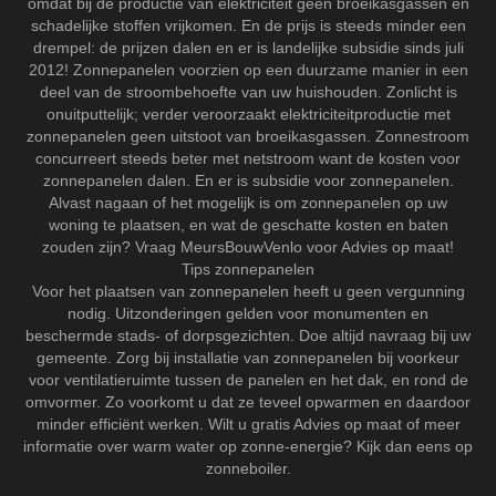
omdat bij de productie van elektriciteit geen broeikasgassen en
schadelijke stoffen vrijkomen. En de prijs is steeds minder een
drempel: de prijzen dalen en er is landelijke subsidie sinds juli
2012! Zonnepanelen voorzien op een duurzame manier in een
deel van de stroombehoefte van uw huishouden. Zonlicht is
onuitputtelijk; verder veroorzaakt elektriciteitproductie met
zonnepanelen geen uitstoot van broeikasgassen. Zonnestroom
concurreert steeds beter met netstroom want de kosten voor
zonnepanelen dalen. En er is subsidie voor zonnepanelen.
Alvast nagaan of het mogelijk is om zonnepanelen op uw
woning te plaatsen, en wat de geschatte kosten en baten
zouden zijn? Vraag MeursBouwVenlo voor Advies op maat!
Tips zonnepanelen
Voor het plaatsen van zonnepanelen heeft u geen vergunning
nodig. Uitzonderingen gelden voor monumenten en
beschermde stads- of dorpsgezichten. Doe altijd navraag bij uw
gemeente. Zorg bij installatie van zonnepanelen bij voorkeur
voor ventilatieruimte tussen de panelen en het dak, en rond de
omvormer. Zo voorkomt u dat ze teveel opwarmen en daardoor
minder efficiënt werken. Wilt u gratis Advies op maat of meer
informatie over warm water op zonne-energie? Kijk dan eens op
zonneboiler.