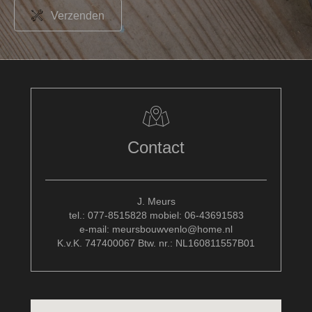
Verzenden
Contact
J. Meurs
tel.: 077-8515828 mobiel: 06-43691583
e-mail: meursbouwvenlo@home.nl
K.v.K. 747400067 Btw. nr.: NL160811557B01