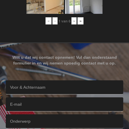
«
‹
›
»
1
van
6
Wilt u dat wij contact opnemen! Vul dan onderstaand
formulier in en wij nemen spoedig contact met u op.