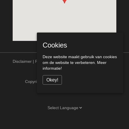
Cookies
Deze website maakt gebruik van cookies
Disclaimer
|
Privacy statement
om de website te verbeteren.
Meer
informatie!
Okey!
Copyright © Meurs Bouw Venlo alle rechten
voorbehouden [telcofix]