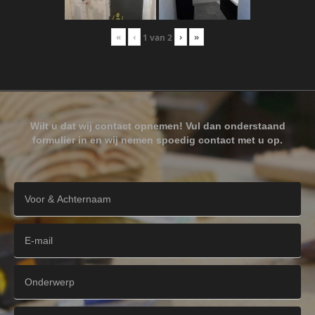
«
‹
›
»
1
van
2
Wilt u dat wij contact opnemen! Vul dan onderstaand
formulier in en wij nemen spoedig contact met u op.