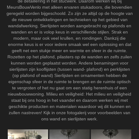
de detaillering in het stucwerk. Daarom werken wij bij
MeursBouwVenlo met alleen ervaren stukadoors, die bovendien
geregeld worden bijgeschoold. Zo zijn ze altijd op de hoogte van
de nieuwe ontwikkelingen en technieken op het gebied van
wandafwerking. Sierlijsten worden aangebracht op plafonds en
wanden en er is volop keus in verschillende stijlen. Strak en
modern, maar ook veel krullen, en rondingen. Dankzij die
enorme keus is er voor iedere smaak wel een oplossing en dat
geeft net een stukje meer en warmte en sfeer in de ruimte.
Rozetten op het plafond, pilasters op de wanden en zelfs zuilen
kunnen worden geplaatst worden. Andere benamingen voor
sierlijsten zijn kooflijsten (tussen wand- plafond) en perklijsten
(op plafond of wand) Sierlijsten en ornamenten hebben de
eigenschap sfeer in de ruimte te brengen en de ruimte optisch
te vergroten of het nu gaat om een statig herenhuis of een
nieuwbouwwoning. Milieu en veiligheid: Het milieu en veiligheid
staat bij ons hoog in het vaandel en daarom werken wij met
geschikte producten en materialen waardoor wij dit kunnen en
zullen nastreven! Kijk in onze fotogalerij voor voorbeelden van
ons wand en sierlijsten werk.