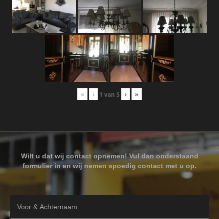
«
‹
›
»
1
van
5
Wilt u dat wij contact opnemen! Vul dan onderstaand
formulier in en wij nemen spoedig contact met u op.