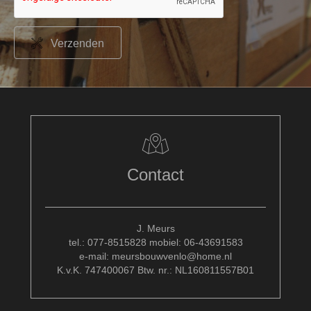
Verzenden
Contact
J. Meurs
tel.: 077-8515828 mobiel: 06-43691583
e-mail: meursbouwvenlo@home.nl
K.v.K. 747400067 Btw. nr.: NL160811557B01