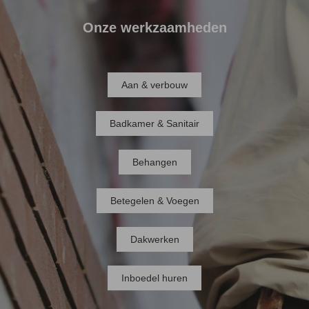
Onze werkzaamheden
Aan & verbouw
Badkamer & Sanitair
Behangen
Betegelen & Voegen
Dakwerken
Inboedel huren