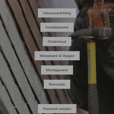
Inbouwverlichting
Installatiewerk
Onderhoud
Metselwerk & Voegen
Montagewerk
Renovatie
Huisraad restylen