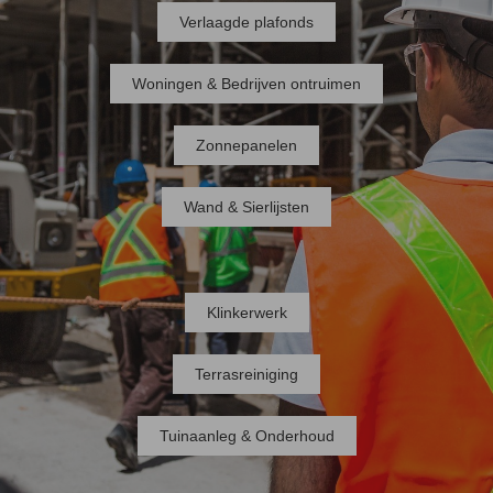
Verlaagde plafonds
Woningen & Bedrijven ontruimen
Zonnepanelen
Wand & Sierlijsten
Klinkerwerk
Terrasreiniging
Tuinaanleg & Onderhoud