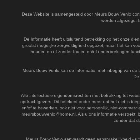
Deze Website is samengesteld door Meurs Bouw Venlo con
worden afgezegd. Is
De Informatie heeft uitsluitend betrekking op het onze die
grootst mogelijke zorgvuldigheid opgezet, maar het kan voor
houden en of zonder fouten en/of onderbrekingen functi
Meurs Bouw Venlo kan de Informatie, met inbegrip van de b
De 
Alle intellectuele eigendomsrechten met betrekking tot webs
opdrachtgevers. Dit betekent onder meer dat het niet is toe
en/of te bewerken, ook niet voor persoonlijk, niet-commercie
meursbouwvenlo@home.nl
. Als u ons informatie verstrekt
zonder dat d
Meurs Bouw Venlo aanvaardt geen aansprakelijkheid - ui