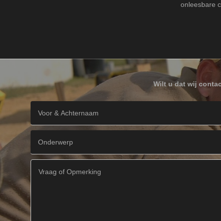
onleesbare c
Wilt u dat wij cont