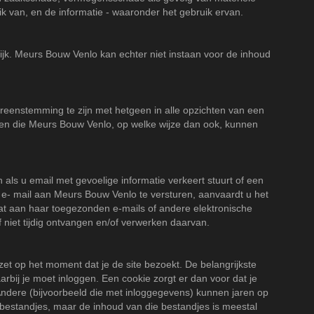
ik van, en de informatie - waaronder het gebruik ervan.
jk. Meurs Bouw Venlo kan echter niet instaan voor de inhoud
eenstemming te zijn met hetgeen in alle opzichten van een
hten die Meurs Bouw Venlo, op welke wijze dan ook, kunnen
n als u email met gevoelige informatie verkeert stuurt of een
per e- mail aan Meurs Bouw Venlo te versturen, aanvaardt u het
at aan haar toegezonden e-mails of andere elektronische
 niet tijdig ontvangen en/of verwerken daarvan.
et op het moment dat je de site bezoekt. De belangrijkste
rbij je moet inloggen. Een cookie zorgt er dan voor dat je
t. Andere (bijvoorbeeld die met inloggegevens) kunnen jaren op
kstbestandjes, maar de inhoud van die bestandjes is meestal