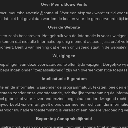
Over Meurs Bouw Venlo
tact:
meursbouwvenlo@home.nl
. Voor een afspraak wordt er tijd voor
 dat niet het geval dan worden de kosten voor de gereserveerde tijd i
Over de Website
nsten zoals beschreven. Het gebruik van de Informatie is voor uw eigen 
komen dat niet alle Informatie op enig moment actueel, juist en/of voll
oneert. Bent u van mening dat er een onjuistheid staat in de website?
Wijzigingen
epalingen van deze voorwaarden, te allen tijde wijzigen. Dergelijke wi
bepalingen onder "toepasselijkheid" zijn van overeenkomstige toepass
Intellectuele Eigendom
ite en de informatie, waaronder de programmatuur, teksten, beelden en
gestaan zonder onze voorafgaande, schriftelijke toestemming de infor
el gebruik of voor zover anderszins toegestaan onder dwingend recht. B
, bijvoorbeeld via e-mail, geeft u ons daarmee het recht om die informa
aarvoor uw nadere toestemming is vereist of een nadere vergoeding ver
Beperking Aansprakelijkheid
t welke hoofde dan ook - voor enige vorm van schade (met inbegrip v