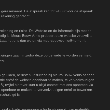
 u gereserveerd. De afspraak kan tot 24 uur voor de afspraak
n rekening gebracht.
rekening en risico. De Website en de Informatie zijn met de
edig is. Meurs Bouw Venlo probeert deze website virusvrij te
 Laat het ons dan weten via
meursbouwvenlo@home.nl
.
jzigingen gaan in zodra deze op de website worden vermeld.
ing.
 geluiden, berusten uitsluitend bij Meurs Bouw Venlo of haar
matie en/of de website openbaar te maken, te verveelvoudigen
ij twijfel hierover kunt u altijd contact met ons opnemen via
tie openbaar te maken, te verveelvoudigen en/of te bewerken,
schuldigd is.
an zaakschade, vermogensschade als gevolg van materiële