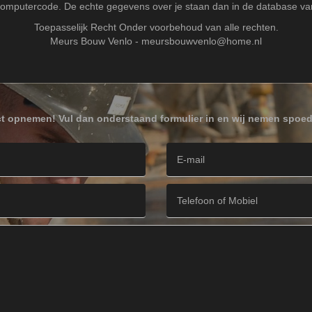
omputercode. De echte gegevens over je staan dan in de database va
Toepasselijk Recht Onder voorbehoud van alle rechten.
Meurs Bouw Venlo -
meursbouwvenlo@home.nl
act opnemen! Vul dan onderstaand formulier in en wij nemen spoed