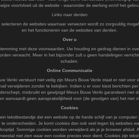
jze voortvloeit uit de website - waaronder de werking en/of het gebru
Links naar derden
j selecteren de websites waarnaar verwezen wordt zo zorgvuldig mogeli
en het functioneren van de websites van derden.
Over u
enstemming met deze voorwaarden. Uw houding en gedrag dienen in over
orden verwacht. Meer in het bijzonder zult u geen handelingen verric
schaden.
Online Communicatie
w Venlo verstuurt niet veilig zijn Meurs Bouw Venlo staat er niet voor i
email verwijderen zonder te bekijken. Indien u er voor kiest berichten 
derschept, misbruikt en gewijzigd Meurs Bouw Venlo garandeert niet d
en aanvaardt geen aansprakelijkheid voor (de gevolgen van) het niet of
Cookies
n tekstbestandje dat een website op de harde schijf van je computer z
te onderscheiden. Je komt cookies dan ook veel tegen bij websites waa
en looptijd. Sommige cookies worden verwijderd als je je browser afslui
nt meestal niet zien waar een cookie precies voor dient. Cookies zijn te