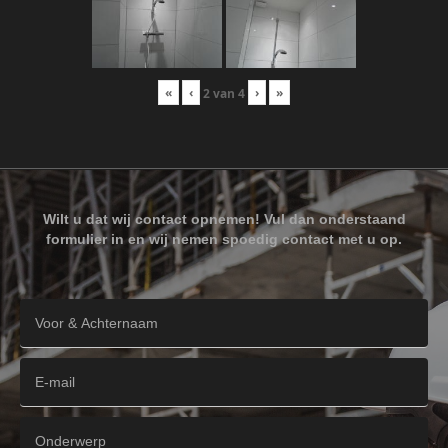
«
‹
›
»
2
van
4
Wilt u dat wij contact opnemen! Vul dan onderstaand
formulier in en wij nemen spoedig contact met u op.