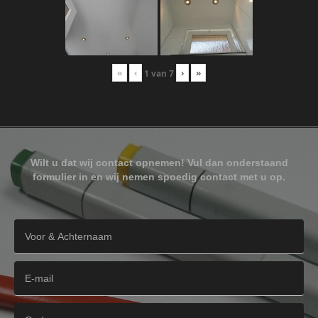
«
‹
›
»
1
van
7
Wilt u dat wij contact opnemen! Vul dan onderstaand
formulier in en wij nemen spoedig contact met u op.