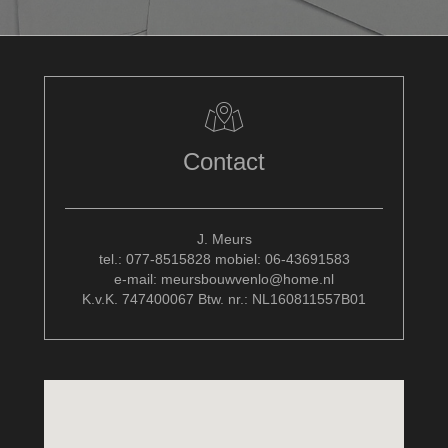
Contact
J. Meurs
tel.: 077-8515828 mobiel: 06-43691583
e-mail: meursbouwvenlo@home.nl
K.v.K. 747400067 Btw. nr.: NL160811557B01