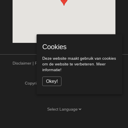
Cookies
Deze website maakt gebruik van cookies
Disclaimer
|
Privacy statement
om de website te verbeteren.
Meer
informatie!
Okey!
Copyright © Meurs Bouw Venlo alle rechten
voorbehouden [telcofix]