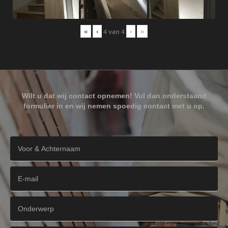
«
‹
›
»
4
van
4
Wilt u dat wij contact opnemen! Vul dan onderstaand
formulier in en wij nemen spoedig contact met u op.