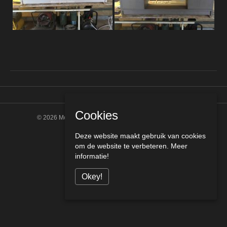
Cookies
© 2026 Meurs Bouw Venlo
|
Powered by
Beaver Builder
Deze website maakt gebruik van cookies
om de website te verbeteren.
Meer
informatie!
Okey!